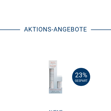
AKTIONS-ANGEBOTE
23%
23%
GESPART
GESPART