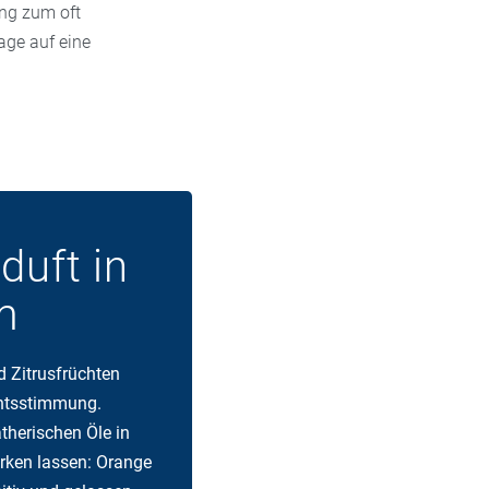
gen
ede Menge
ung zum oft
 eine
age auf eine
 immer mal in
 Jahr und
ollte das
astet wird.
ekte
duft in
m
d Zitrusfrüchten
chtsstimmung.
therischen Öle in
rken lassen: Orange