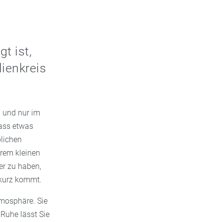
t ist,
lienkreis
 und nur im
dass etwas
blichen
hrem kleinen
er zu haben,
 kurz kommt.
tmosphäre. Sie
Ruhe lässt Sie