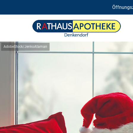
Öffnungsz
AdobeStock/JenkoAtaman