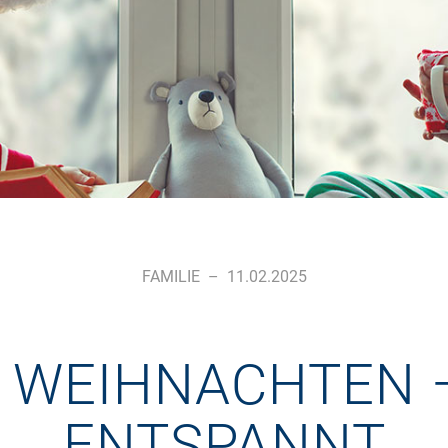
FAMILIE
–
11.02.2025
 WEIHNACHTEN 
ENTSPANNT