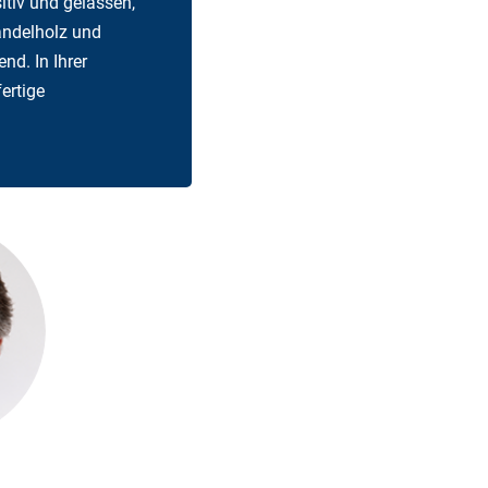
tiv und gelassen,
andelholz und
nd. In Ihrer
ertige