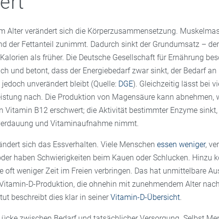
ert
 Alter verändert sich die Körperzusammensetzung. Muskelmas
d der Fettanteil zunimmt. Dadurch sinkt der Grundumsatz – der
Kalorien als früher. Die Deutsche Gesellschaft für Ernährung bes
ch und betont, dass der Energiebedarf zwar sinkt, der Bedarf an
jedoch unverändert bleibt (Quelle:
DGE
). Gleichzeitig lässt bei
eistung nach. Die Produktion von Magensäure kann abnehmen, 
 Vitamin B12 erschwert; die Aktivität bestimmter Enzyme sinkt
ttverdauung und Vitaminaufnahme nimmt.
rändert sich das Essverhalten. Viele Menschen
essen weniger
, ve
der haben Schwierigkeiten beim Kauen oder Schlucken. Hinzu 
e oft weniger Zeit im Freien verbringen. Das hat unmittelbare A
 Vitamin-D-Produktion, die ohnehin mit zunehmendem Alter nach
tut beschreibt dies klar in seiner
Vitamin-D-Übersicht
.
 Lücke zwischen Bedarf und tatsächlicher Versorgung. Selbst Me