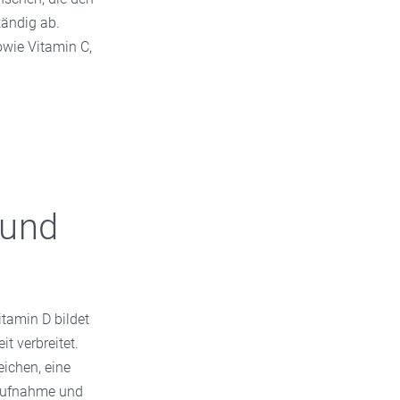
tändig ab.
wie Vitamin C,
 und
itamin D bildet
t verbreitet.
ichen, eine
maufnahme und