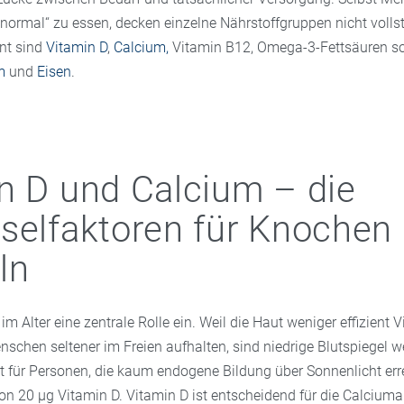
„normal“ zu essen, decken einzelne Nährstoffgruppen nicht volls
nt sind
Vitamin D
,
Calcium,
Vitamin B12, Omega-3-Fettsäuren so
m
und
Eisen
.
n D und Calcium – die
selfaktoren für Knochen
ln
m Alter eine zentrale Rolle ein. Weil die Haut weniger effizient V
nschen seltener im Freien aufhalten, sind niedrige Blutspiegel wei
t für Personen, die kaum endogene Bildung über Sonnenlicht erre
von 20 µg Vitamin D. Vitamin D ist entscheidend für die Calciu