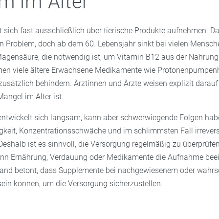
m im Alter
t sich fast ausschließlich über tierische Produkte aufnehmen. D
in Problem, doch ab dem 60. Lebensjahr sinkt bei vielen Mensch
agensäure, die notwendig ist, um Vitamin B12 aus der Nahrung 
hmen viele ältere Erwachsene Medikamente wie Protonenpumpen
usätzlich behindern. Ärztinnen und Ärzte weisen explizit darauf
Mangel im Alter ist.
ntwickelt sich langsam, kann aber schwerwiegende Folgen habe
keit, Konzentrationsschwäche und im schlimmsten Fall irrevers
eshalb ist es sinnvoll, die Versorgung regelmäßig zu überprüfe
enn Ernährung, Verdauung oder Medikamente die Aufnahme beei
band betont, dass Supplemente bei nachgewiesenem oder wahrs
sein können, um die Versorgung sicherzustellen.