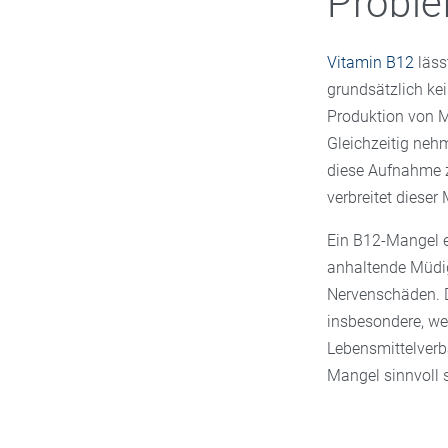
Proble
Vitamin B12
läss
grundsätzlich ke
Produktion von M
Gleichzeitig ne
diese Aufnahme z
verbreitet dieser 
Ein B12-Mangel e
anhaltende Müdig
Nervenschäden. D
insbesondere, w
Lebensmittelver
Mangel sinnvoll 