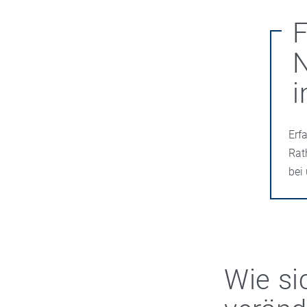
N
i
Erf
Rat
bei
Wie si