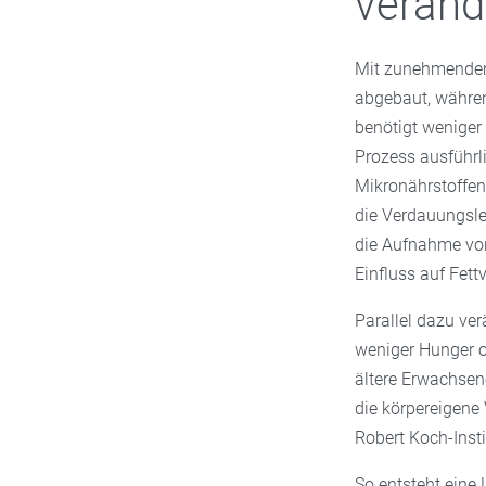
veränd
Mit zunehmendem
abgebaut, währen
benötigt weniger 
Prozess ausführli
Mikronährstoffen 
die Verdauungsl
die Aufnahme von
Einfluss auf Fe
Parallel dazu ve
weniger Hunger o
ältere Erwachsen
die körpereigene
Robert Koch-Insti
So entsteht eine