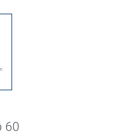
rn
b 60