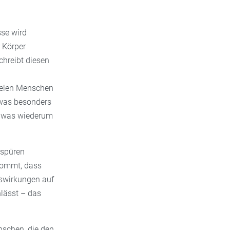
se wird
 Körper
chreibt diesen
 vielen Menschen
was besonders
, was wiederum
rspüren
kommt, dass
uswirkungen auf
lässt – das
nschen, die den