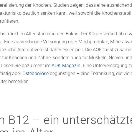
neralisierung der Knochen. Studien zeigen, dass eine ausreichen
akturrisiko deutlich senken kann, weil sowohl die Knochenstabil
ofitieren.
st rückt im Alter stärker in den Fokus. Der Körper verliert ab et
 Eine ausreichende Versorgung über Milchprodukte, Mineralwa
anzliche Alternativen ist daher essenziell. Die AOK fasst zusam
r für Knochen und Zähne, sondern auch für Muskeln, Nerven un
. Lesen Sie dazu mehr im
AOK-Magazin
. Eine Unterversorgung ze
fristig aber
Osteoporose
begünstigen – eine Erkrankung, die vie
Alter bemerken.
n B12 – ein unterschätzt