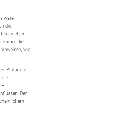
as wäre
en die
freizusetzen.
hemmer, die
 hinweisen, wie
n: Blutarmut,
ible
n –
nflussen. Der
cheinlichem