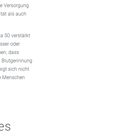
de Versorgung
ität als auch
wa 50 verstärkt
sser oder
men, dass
d Blutgerinnung
igt sich nicht
le Menschen
es