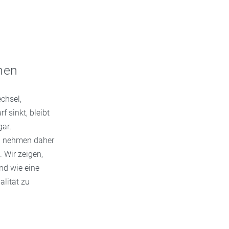
nen
chsel,
 sinkt, bleibt
gar.
en nehmen daher
 Wir zeigen,
nd wie eine
alität zu