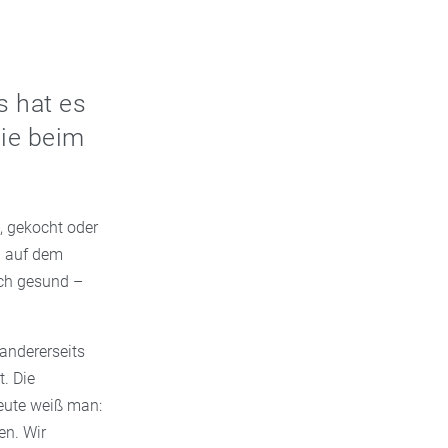
s hat es
Sie beim
, gekocht oder
g auf dem
lich gesund –
 andererseits
. Die
Heute weiß man:
en. Wir