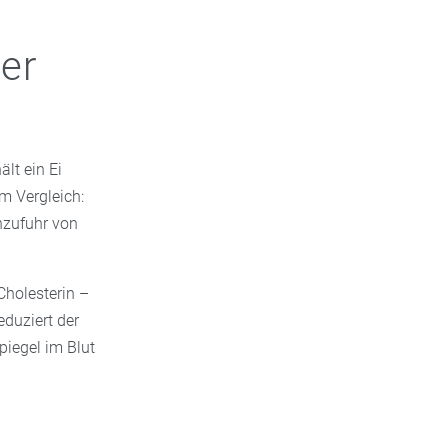
der
lt ein Ei
um Vergleich:
nzufuhr von
Cholesterin –
eduziert der
piegel im Blut