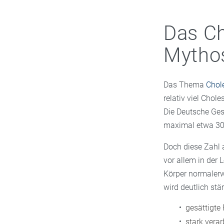
Das Ch
Mytho
Das Thema
Chol
relativ viel Chol
Die Deutsche Gese
maximal etwa 3
Doch diese Zahl a
vor allem in der 
Körper normalerw
wird deutlich stä
gesättigte
stark verar