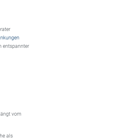
rater
rankungen
ch entspannter
 hängt vom
he als