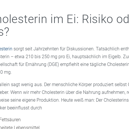
olesterin im Ei: Risiko o
s?
esterin
sorgt seit Jahrzehnten für Diskussionen. Tatsächlich enthä
esterin – etwa 210 bis 250 mg pro Ei, hauptsächlich im Eigelb. Z
llschaft für Ernährung (DGE) empfiehlt eine tägliche Cholesteri
00 mg.
llein sagt wenig aus. Der menschliche Körper produziert selbst 
Leber. Wenn wir mehr Cholesterin über die Nahrung aufnehmen, r
eise seine eigene Produktion. Heute weiß man: Der Cholesterins
rker beeinflusst durch
 Fettsäuren
beitete Lebensmittel