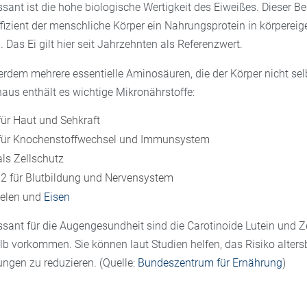
sant ist die hohe biologische Wertigkeit des Eiweißes. Dieser Beg
ffizient der menschliche Körper ein Nahrungsprotein in körperei
as Ei gilt hier seit Jahrzehnten als Referenzwert.
ßerdem mehrere essentielle Aminosäuren, die der Körper nicht sel
aus enthält es wichtige Mikronährstoffe:
für Haut und Sehkraft
ür Knochenstoffwechsel und Immunsystem
als Zellschutz
2 für Blutbildung und Nervensystem
Selen und
Eisen
ssant für die Augengesundheit sind die Carotinoide Lutein und Z
lb vorkommen. Sie können laut Studien helfen, das Risiko alters
ngen zu reduzieren. (Quelle:
Bundeszentrum für Ernährung
)