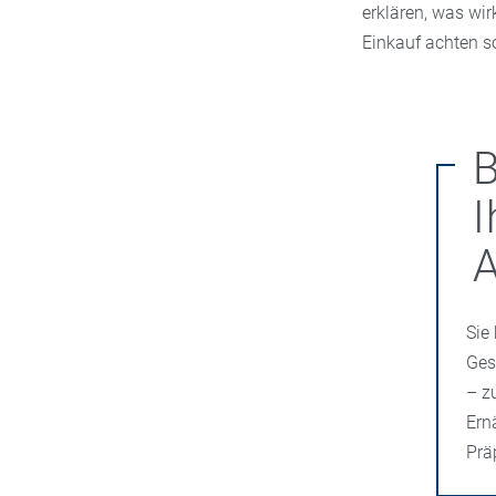
erklären, was wir
Einkauf achten so
B
I
Sie
Ges
– z
Ern
Prä