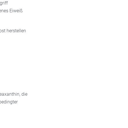
riff
genes Eiweiß
bst herstellen
eaxanthin, die
bedingter