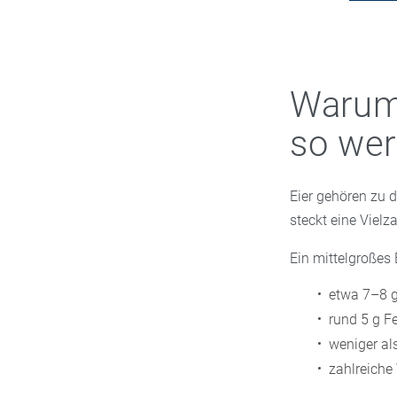
Warum 
so wer
Eier gehören zu 
steckt eine Vielz
Ein mittelgroßes 
etwa 7–8 g
rund 5 g Fe
weniger al
zahlreiche