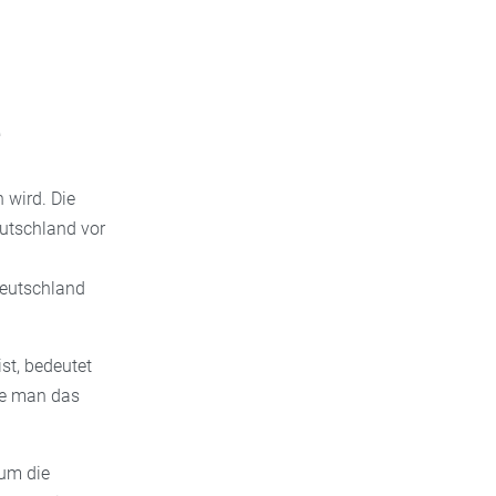
e
 wird. Die
eutschland vor
Deutschland
ist, bedeutet
te man das
 um die