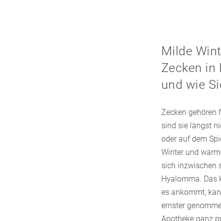
Milde Win
Zecken in
und wie Si
Zecken gehören 
sind sie längst n
oder auf dem Spi
Winter und warme
sich inzwischen 
Hyalomma. Das kl
es ankommt, kann
ernster genommen
Apotheke ganz pr