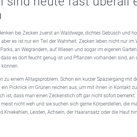
 sind heute fast überall 
a
denken bei Zecken zuerst an Waldwege, dichtes Gebüsch und ho
aber es ist nur ein Teil der Wahrheit. Zecken leben nicht nur im 
arks, an Wegrändern, auf Wiesen und sogar im eigenen Garten 
 dass es dort feucht genug ist und Pflanzen vorhanden sind, an 
n können.
 zu einem Alltagsproblem. Schon ein kurzer Spaziergang mit 
r ein Picknick im Grünen reichen aus, um mit ihnen in Kontakt 
h ist, dass man einen Zeckenstich oft gar nicht sofort bemerkt.
tut meist nicht weh und sie suchen sich gerne Körperstellen, die m
nd Kniekehlen, Leisten, Achseln, der Haaransatz oder die Haut hi