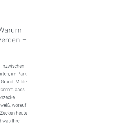
 Warum
werden –
 inzwischen
rten, im Park
 Grund: Milde
 kommt, dass
senzecke
 weiß, worauf
 Zecken heute
d was Ihre