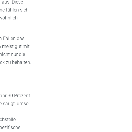
g aus. Diese
e fühlen sich
ewöhnlich
n Fällen das
h meist gut mit
icht nur die
ck zu behalten.
fähr 30 Prozent
ke saugt, umso
chstelle
pezifische