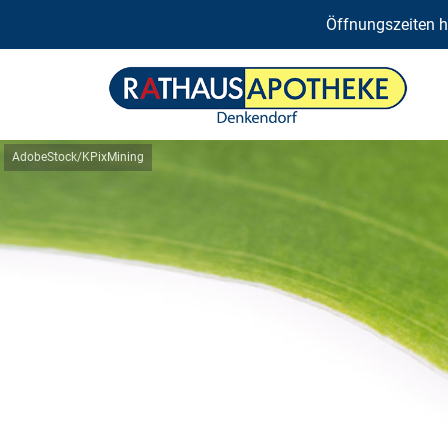
Öffnungszeiten he
AdobeStock/KPixMining