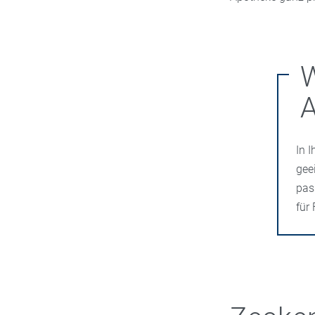
W
A
In 
gee
pas
für