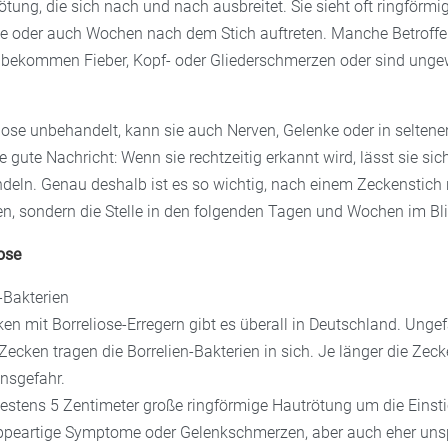
Rötung, die sich nach und nach ausbreitet. Sie sieht oft ringförmi
 oder auch Wochen nach dem Stich auftreten. Manche Betroffen
, bekommen Fieber, Kopf- oder Gliederschmerzen oder sind ung
liose unbehandelt, kann sie auch Nerven, Gelenke oder in seltene
ie gute Nachricht: Wenn sie rechtzeitig erkannt wird, lässt sie sic
deln. Genau deshalb ist es so wichtig, nach einem Zeckenstich n
en, sondern die Stelle in den folgenden Tagen und Wochen im Bli
iose
-Bakterien
en mit Borreliose-Erregern gibt es überall in Deutschland. Unge
Zecken tragen die Borrelien-Bakterien in sich. Je länger die Zec
onsgefahr.
stens 5 Zentimeter große ringförmige Hautrötung um die Einsti
ippeartige Symptome oder Gelenkschmerzen, aber auch eher uns