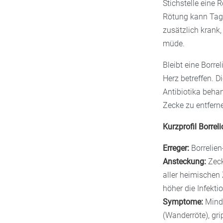
Stichstelle eine 
Rötung kann Tage
zusätzlich krank
müde.
Bleibt eine Borre
Herz betreffen. D
Antibiotika behan
Zecke zu entfern
Kurzprofil Borrel
Erreger:
Borrelien
Ansteckung:
Zeck
aller heimischen 
höher die Infekti
Symptome:
Minde
(Wanderröte), gr