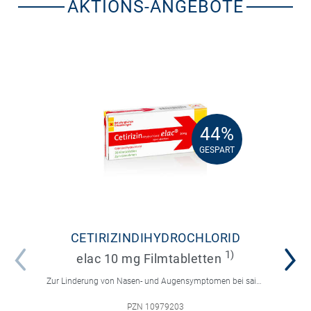
AKTIONS-ANGEBOTE
44%
44%
GESPART
GESPART
CETIRIZINDIHYDROCHLORID
1)
elac 10 mg Filmtabletten
Zur Linderung von Nasen- und Augensymptomen bei saisonaler und ganzjähriger allergischer Rhinitis sowie zur Linderung von chronischer Nesselsucht.
PZN 10979203