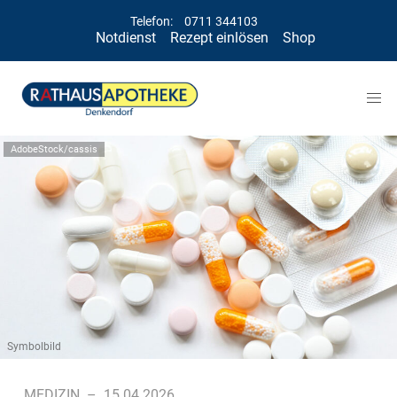
Telefon:
0711 344103
Notdienst
Rezept einlösen
Shop
AdobeStock/cassis
Symbolbild
MEDIZIN
–
15.04.2026