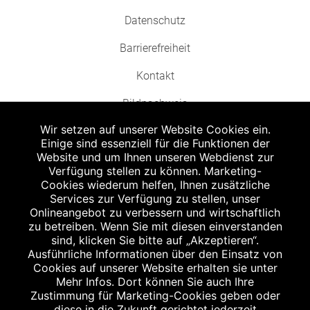
Datenschutz
Barrierefreiheit
Kontakt
Bildnachweis
Wir setzen auf unserer Website Cookies ein.
Einige sind essenziell für die Funktionen der
Website und um Ihnen unseren Webdienst zur
Verfügung stellen zu können. Marketing-
Cookies wiederum helfen, Ihnen zusätzliche
Abgabe in haushaltsüblichen Mengen, solange der Vorrat reicht. Für Druck-
und Satzfehler keine Haftung.
Services zur Verfügung zu stellen, unser
1
Onlineangebot zu verbessern und wirtschaftlich
Zu Risiken und Nebenwirkungen lesen Sie die Packungsbeilage und fragen
Sie Ihren Arzt oder Apotheker.
zu betreiben. Wenn Sie mit diesen einverstanden
2
sind, klicken Sie bitte auf „Akzeptieren“.
Angabe nach der deutschen Arzneimitteltaxe Apothekenerstattungspreis
(AEP). Der AEP ist keine unverbindliche Preisempfehlung der Hersteller. Der
Ausführliche Informationen über den Einsatz von
AEP ist ein von den Apotheken in Ansatz gebrachter Preis für rezeptfreie
Cookies auf unserer Website erhalten sie unter
Arzneimittel. Er entspricht in der Höhe dem für Apotheken verbindlichen
Mehr Infos. Dort können Sie auch Ihre
Abgabepreis, zu dem eine Apotheke in bestimmten Fällen (z.B. bei Kindern
Zustimmung für Marketing-Cookies geben oder
unter 12 Jahren) das Produkt mit der gesetzlichen Krankenversicherung
abrechnet. Der AEP ist der allgemeine Erstattungspreis im Falle einer
diese in die Zukunft gerichtet jederzeit