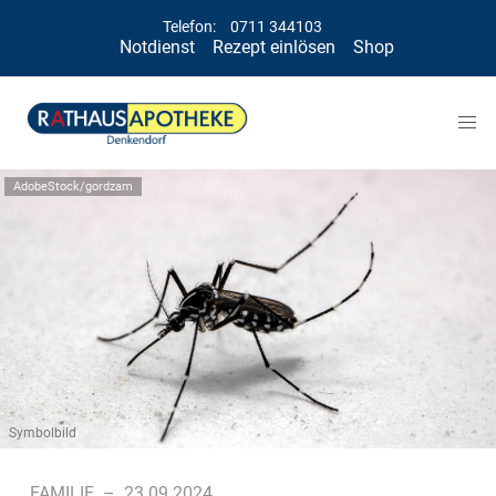
Telefon:
0711 344103
Notdienst
Rezept einlösen
Shop
AdobeStock/gordzam
Symbolbild
FAMILIE
–
23.09.2024