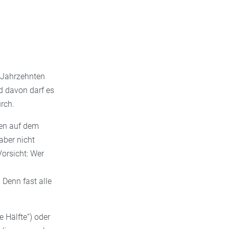
t Jahrzehnten
d davon darf es
rch.
ten auf dem
aber nicht
orsicht: Wer
 Denn fast alle
e Hälfte“) oder