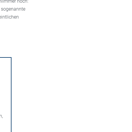
chlimmer noch:
r sogenannte
intlichen
n,