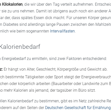
Kilokalorien
, die wir über den Tag verteilt aufnehmen. Entscheid
 sie zu uns nehmen. Damit ist übrigens auch noch ein anderer 
war der, dass spätes Essen dick macht. Für unseren Körper gesu
 Diabetes sind allerdings lange Pausen zwischen den Mahlzeite
hnlich wie beim sogenannten
Intervallfasten
.
Kalorienbedarf
 Energiebedarf zu ermitteln, sind zwei Faktoren entscheidend:
z:
Er hängt von Alter, Geschlecht, Körpergröße und Gewicht ab.
ch bestimmte Tätigkeiten oder Sport steigt der Energieverbrauc
chen oder körperlich arbeiten (Bauarbeiter oder Landwirte zum Be
o mehr Kalorien als jemand, der tagsüber im Büro sitzt.
llen Kalorienbedarf zu bestimmen, gibt es im Netz zahlreiche R
anderem auf den Seiten der
Deutschen Gesellschaft für Ernährung