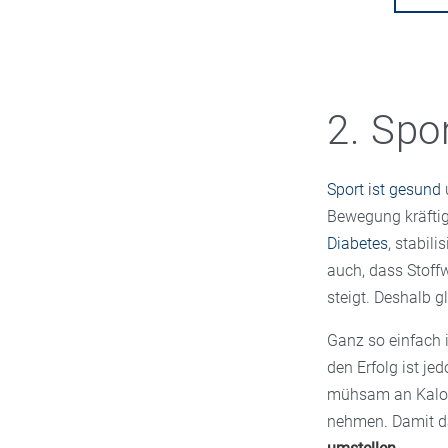
2. Spo
Sport ist gesund
u
Bewegung kräftig
Diabetes
, stabil
auch, dass Stoff
steigt. Deshalb g
Ganz so einfach 
den Erfolg ist je
mühsam an Kalori
nehmen. Damit das