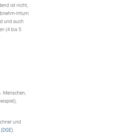
end ist nicht,
Abnehm-Irrtum
nd und auch
n (4 bis 5
h. Menschen,
ispiel),
echner und
 (DGE)
.