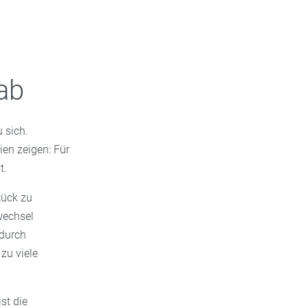
ab
 sich.
ien zeigen: Für
t.
tück zu
wechsel
adurch
zu viele
st die