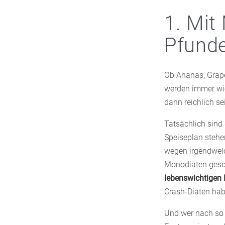
1. Mit
Pfund
Ob Ananas, Grape
werden immer wied
dann reichlich s
Tatsächlich sind
Speiseplan stehe
wegen irgendwelc
Monodiäten gesch
lebenswichtigen 
Crash-Diäten hab
Und wer nach so e