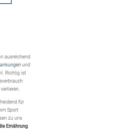
enn ausreichend
krankungen
und
. Richtig ist
ieverbrauch
verlieren.
heidend für
eim Sport
ssen zu uns
ie Ernährung