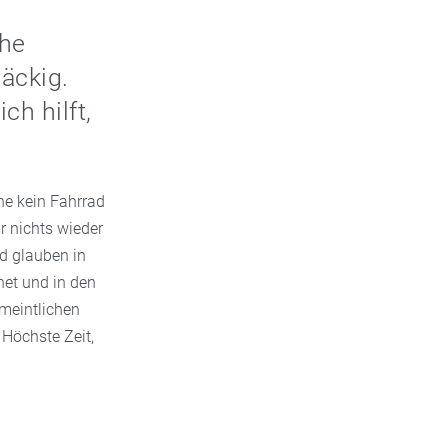
he
äckig.
h hilft,
he kein Fahrrad
r nichts wieder
nd glauben in
net und in den
meintlichen
 Höchste Zeit,