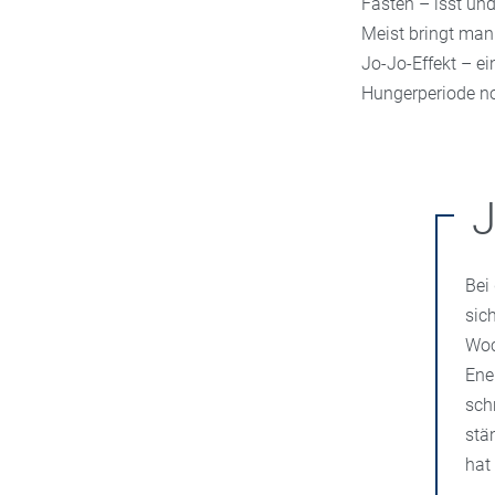
Fasten – isst und
Meist bringt man
Jo-Jo-Effekt – e
Hungerperiode no
J
Bei
sic
Woc
Ene
sch
stä
hat 