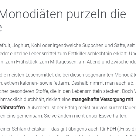
 Monodiäten purzeln die
e
fruit, Joghurt, Kohl oder irgendwelche Süppchen und Säfte, sei
er einzelne Lebensmittel zum Fettkiller schlechthin erklärt. Un
ein: zum Frühstück, zum Mittagessen, am Abend und zwischendu
 die meisten Lebensmittel, die bei diesen sogenannten Monodiä
n, extrem kalorien- sowie fettarm. Deshalb nimmt man auch ab, 
her besonderen Stoffe, die in den Lebensmitteln stecken. Doch V
macklich durchhält, riskiert eine
mangelhafte Versorgung mit
Nährstoffen
. Außerdem ist der Erfolg meist nur von kurzer Dauer.
en eins gemeinsam: Sie verändern nicht unser Essverhalten.
iner Schlankheitskur – das gilt übrigens auch für FDH („Friss di