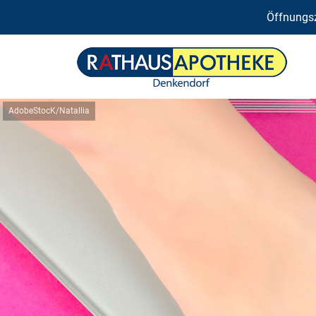
Öffnungsz
AdobeStocK/Natallia