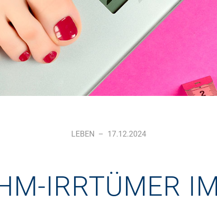
LEBEN
–
17.12.2024
HM-IRRTÜMER I