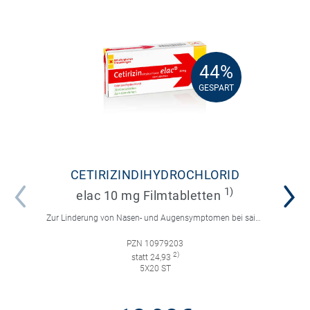
44%
44%
GESPART
GESPART
CETIRIZINDIHYDROCHLORID
1)
elac 10 mg Filmtabletten
Zur Linderung von Nasen- und Augensymptomen bei saisonaler und ganzjähriger allergischer Rhinitis sowie zur Linderung von chronischer Nesselsucht.
PZN 10979203
2)
statt 24,93
5X20 ST